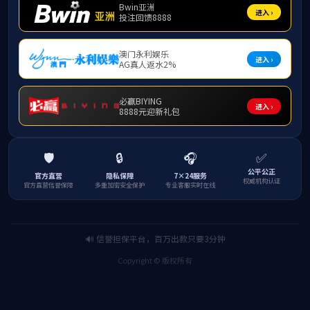
汪信砚教授讲座
王翔教授讲座
雷国珍教授学术讲
“听名师 讲原著 悟原
“听名师 讲原著 悟原
陈平其教授《习近
汪信砚教授学术讲
王习贤教授学术讲