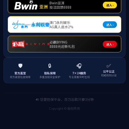
ok138太阳
台，推动工程教育
在研讨环节，
教授戴茂堂从美学
别的关系，揭示了
自由讨论环节
角，展现了国内技