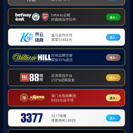
新闻动态
首页
12月19日下
主办，汇聚了北京