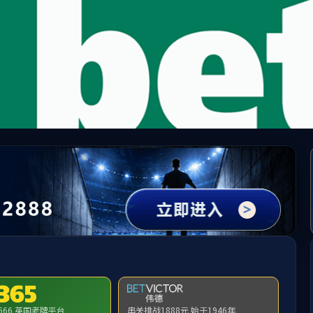
中国·ok138太阳集团(股份)有限公司-官方网站
党的建设
师资队伍
ok138太阳集团
学科建